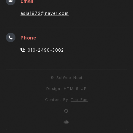
Email
asia1972@naver.com
Phone
010-2490-3002
© SolGeo-Nobi
Design:
HTML5 UP
Content By
Tea-Eun