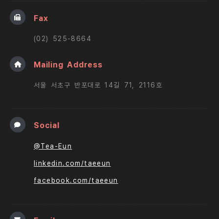
Fax
(02) 525-8664
Mailing Address
서울 서초구 반포대로 14길 71, 2116호
Social
@Tea-Eun
linkedin.com/taeeun
facebook.com/taeeun