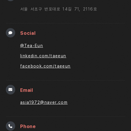
서울 서초구 반포대로 14길 71, 2116호
Social
@Tea-Eun
linkedin.com/taeeun
facebook.com/taeeun
Email
asia1972@naver.com
Phone